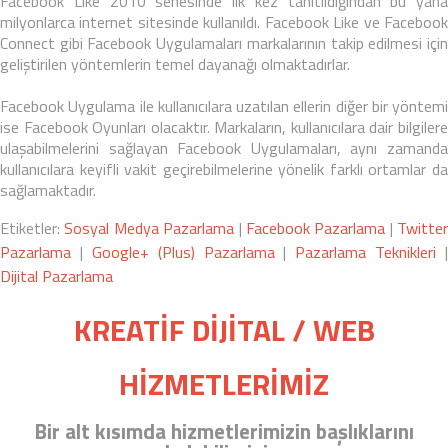
Facebook Like
2010 senesinde ilk kez tanıtıldığından bu yana
milyonlarca internet sitesinde kullanıldı.
Facebook Like
ve
Faceboo
Connect
gibi
Facebook Uygulamaları
markalarının takip edilmesi içi
geliştirilen yöntemlerin temel dayanağı olmaktadırlar.
Facebook Uygulama
ile kullanıcılara uzatılan ellerin diğer bir yöntemi
ise
Facebook Oyunları
olacaktır. Markaların, kullanıcılara dair bilgiler
ulaşabilmelerini sağlayan
Facebook Uygulamaları
, aynı zamand
kullanıcılara keyifli vakit geçirebilmelerine yönelik farklı ortamlar da
sağlamaktadır.
Etiketler:
Sosyal Medya Pazarlama
|
Facebook Pazarlama
|
Twitter
Pazarlama
|
Google+ (Plus) Pazarlama
|
Pazarlama Teknikleri
|
Dijital Pazarlama
KREATİF DİJİTAL / WEB
HİZMETLERİMİZ
Bir alt kısımda hizmetlerimizin başlıklarını