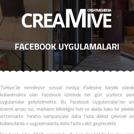
HAKKIMIZDA
İK
FACEBOOK UYGULAMALARI
MARKALARIMIZ
İŞLER
SEO
BLOG
Türkiye`de neredeyse
sosyal medya
ifadesine karşılık olarak
kullanılmakta olan Facebook üzerinde her gün yüzlerce yeni
İLETİŞİM
uygulamalar geliştirilmekte. Bu
Facebook Uygulamaları
`nın e
önemli amacı ise, markanın bilinirliğini hızlı ve akılda kalıcı bir şekilde
arttırmaktır. Yaratıcı kampanyalar daha fazla dikkat çekecek ve
kullanıcılarda o uygulamalarda daha fazla vakit geçirecektir.