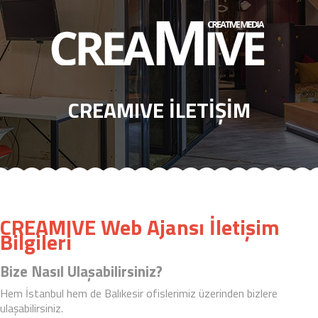
HAKKIMIZDA
İK
CREAMIVE İLETIŞIM
MARKALARIMIZ
İŞLER
SEO
BLOG
CREAMIVE Web Ajansı İletişim
İLETİŞİM
Bilgileri
Bize Nasıl Ulaşabilirsiniz?
Hem İstanbul hem de Balıkesir ofislerimiz üzerinden bizlere
ulaşabilirsiniz.