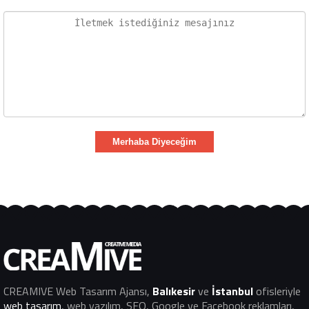
Merhaba Diyeceğim
CREAMIVE Web Tasarım Ajansı
,
Balıkesir
ve
İstanbul
ofisleriyle
web tasarım
, web yazılım, SEO, Google ve Facebook reklamları,