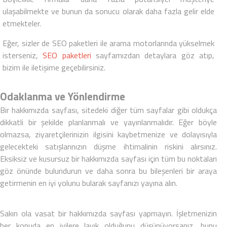
ulaşabilmekte ve bunun da sonucu olarak daha fazla gelir elde
etmekteler.
Eğer, sizler de SEO paketleri ile arama motorlarında yükselmek
isterseniz,
SEO paketleri
sayfamızdan detaylara göz atıp,
bizim ile iletişime geçebilirsiniz.
Odaklanma ve Yönlendirme
Bir
hakkımızda sayfası
, sitedeki diğer tüm sayfalar gibi oldukça
dikkatli bir şekilde planlanmalı ve yayınlanmalıdır. Eğer böyle
olmazsa, ziyaretçilerinizin ilgisini kaybetmenize ve dolayısıyla
gelecekteki satışlarınızın düşme ihtimalinin riskini alırsınız.
Eksiksiz ve kusursuz bir
hakkımızda sayfası
için tüm bu noktaları
göz önünde bulundurun ve daha sonra bu bileşenleri bir araya
getirmenin en iyi yolunu bularak sayfanızı yayına alın.
Sakın ola vasat bir
hakkımızda sayfası
yapmayın. İşletmenizin
her konuda en iyilere layık olduğunu düşünüyorsanız, bunu