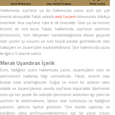
Hakkımızda sayfanız ya da
hakkımızda yazısı
sizin için çok
önemli olmayabilir fakat aslında
web tasarım
konusunda oldukça
önemlidir. Ana sayfanız tabii ki de önemlidir. Ürün ya da hizmet
listeniz de ona keza. Fakat, hakkımızda sayfanızı optimize
etmezseniz, tüm bileşenleri tamamladığınızda elinize geçecek
olan çevrim içi vizyonu ve size büyük paralar getirebilecek olan
takipçileri ve ziyaretçileri kaybedebilirsiniz. İşte
hakkımızda yazısı
ile ilgili o 5 önemli nokta.
Merak Uyandıran İçerik
Evet, bildiğiniz üzere
hakkımızda yazısı
, ziyaretçilere sizin ve
işletmenizin hakkında bilgi vermektedir. Fakat, önemli olan
bunları nasıl anlattığınızdır. Soğuk ve resmi bir anlatım sıkıcı
olabilir ve ziyaretçileriniz anında sayfanızı kapatabilir. İşletmeniz
sizin için her şeydir. Bu sebeple işletmenizi anlatırken ilgi çekici bir
yöntem ile anlatmalısınız. İşinize olan tutkunuzu ve kişiliğinizi
yansıtın, işletme tipinizi gösterin. Tüm bunları yapması ve
içeriğinizi daha profesyonelleştirmesi için bir yazar tutun.