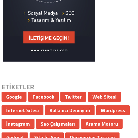
ETİKETLER
Google
Facebook
Twitter
Web Sitesi
İnternet Sitesi
Kullanıcı Deneyimi
Wordpress
İnstagram
Seo Çalışmaları
Arama Motoru
Android
Site İçi Seo
Responsive Tasarım