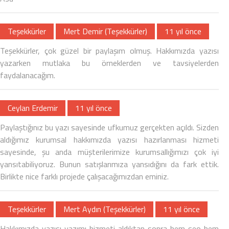
Teşekkürler
Mert Demir (Teşekkürler)
11 yıl önce
Teşekkürler, çok güzel bir paylaşım olmuş.
Hakkımızda yazısı
yazarken mutlaka bu örneklerden ve tavsiyelerden
faydalanacağım.
Ceylan Erdemir
11 yıl önce
Paylaştığınız bu yazı sayesinde ufkumuz gerçekten açıldı. Sizden
aldığımız kurumsal hakkımızda yazısı hazırlanması hizmeti
sayesinde, şu anda müşterilerimize kurumsallığımızı çok iyi
yansıtabiliyoruz. Bunun satışlarımıza yansıdığını da fark ettik.
Birlikte nice farklı projede çalışacağımızdan eminiz.
Teşekkürler
Mert Aydın (Teşekkürler)
11 yıl önce
Hakkımızda yazısı yazımı hizmeti aldıktan sonra hem seo hem