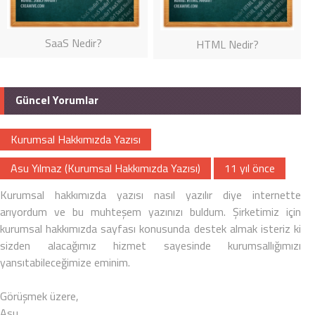
SaaS Nedir?
HTML Nedir?
Güncel Yorumlar
Kurumsal Hakkımızda Yazısı
Asu Yılmaz (Kurumsal Hakkımızda Yazısı)
11 yıl önce
Kurumsal
hakkımızda yazısı
nasıl yazılır diye internette
arıyordum ve bu muhteşem yazınızı buldum. Şirketimiz için
kurumsal hakkımızda sayfası
konusunda destek almak isteriz ki
sizden alacağımız hizmet sayesinde kurumsallığımızı
yansıtabileceğimize eminim.
Görüşmek üzere,
Asu