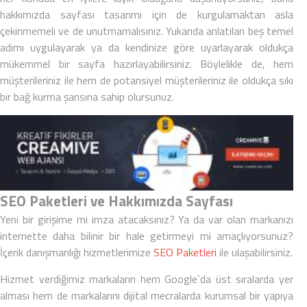
hakkımızda sayfası tasarımı
için de kurgulamaktan asla
çekinmemeli ve de unutmamalısınız. Yukarıda anlatılan beş temel
adımı uygulayarak ya da kendinize göre uyarlayarak oldukça
mükemmel bir sayfa hazırlayabilirsiniz. Böylelikle de, hem
müşterileriniz ile hem de potansiyel müşterileriniz ile oldukça sıkı
bir bağ kurma şansına sahip olursunuz.
SEO Paketleri ve Hakkımızda Sayfası
Yeni bir girişime mi imza atacaksınız? Ya da var olan markanızı
internette daha bilinir bir hale getirmeyi mi amaçlıyorsunuz?
İçerik danışmanlığı hizmetlerimize
SEO Paketleri
ile ulaşabilirsiniz.
Hizmet verdiğimiz markaların hem Google`da üst sıralarda yer
alması hem de markalarını dijital mecralarda kurumsal bir yapıya