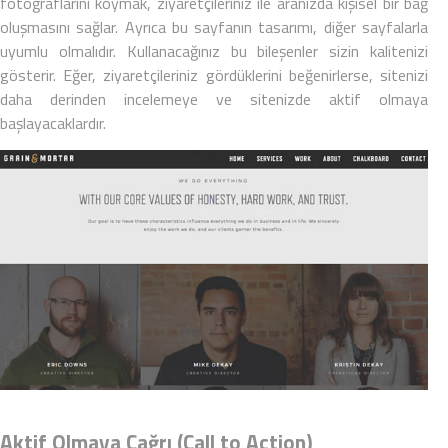
fotoğraflarını koymak, ziyaretçileriniz ile aranızda kişisel bir bağ
oluşmasını sağlar. Ayrıca bu sayfanın tasarımı, diğer sayfalarla
uyumlu olmalıdır. Kullanacağınız bu bileşenler sizin kalitenizi
gösterir. Eğer, ziyaretçileriniz gördüklerini beğenirlerse, sitenizi
daha derinden incelemeye ve sitenizde aktif olmaya
başlayacaklardır.
Aktif Olmaya Çağrı (Call to Action)