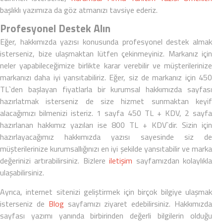
başlıklı yazımıza da göz atmanızı tavsiye ederiz.
Profesyonel Destek Alın
Eğer,
hakkımızda yazısı
konusunda profesyonel destek almak
isterseniz, bize ulaşmaktan lütfen çekinmeyiniz. Markanız için
neler yapabileceğimize birlikte karar verebilir ve müşterilerinize
markanızı daha iyi yansıtabiliriz. Eğer, siz de markanız için
450
TL`den başlayan fiyatlarla
bir
kurumsal hakkımızda sayfası
hazırlatmak isterseniz de size hizmet sunmaktan keyif
alacağımızı bilmenizi isteriz. 1 sayfa 450 TL + KDV, 2 sayfa
hazırlanan hakkımız yazıları ise 800 TL + KDV`dir. Sizin için
hazırlayacağımız
hakkımızda yazısı
sayesinde siz de
müşterilerinize kurumsallığınızı en iyi şekilde yansıtabilir ve marka
değerinizi artırabilirsiniz. Bizlere
iletişim
sayfamızdan kolaylıkla
ulaşabilirsiniz.
Ayrıca, internet sitenizi geliştirmek için birçok bilgiye ulaşmak
isterseniz de
Blog
sayfamızı ziyaret edebilirsiniz. Hakkımızda
sayfası yazımı yanında birbirinden değerli bilgilerin olduğu