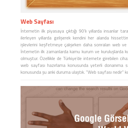
Web Sayfası
İnternetin ilk piyasaya çıktığı 90’lı yıllarda insanlar 
ilerleyen yıllarda gelişerek kendini her alanda hissetti
işlevlerini keşfetmeye çalışırken daha sonraları web v
İnternetin ilk zamanlarda kamu kurum ve kuruluşlarda kull
olmuştur. Özellikle de Türkiye’de internete girebilen cihaz
web sayfası hazırlama konusunda yeterli donanıma sa
konusunda şu anki duruma ulaştık. "Web sayfası nedir" 