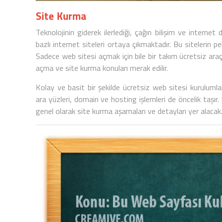
Site Kurma
Teknolojinin giderek ilerlediği, çağın bilişim ve inter
bazlı internet siteleri ortaya çıkmaktadır. Bu sitelerin 
Sadece web sitesi açmak için bile bir takım ücretsiz ara
açma
ve site kurma konuları merak edilir.
Kolay ve basit bir şekilde
ücretsiz web sitesi
kurulumlar
ara yüzleri, domain ve hosting işlemleri de öncelik taşır.
genel olarak site kurma aşamaları ve detayları yer alacak