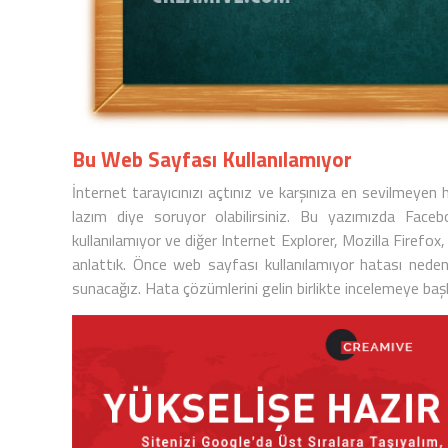
Bu Web Sayfası Kullanılamıyor
İnternet tarayıcınızı açtınız ve karşınıza en sevilmeyen
lazım diye soruyor olabilirsiniz. Bu yazımızda
Faceb
kullanılamıyor
ve diğer Internet Explorer, Mozilla Firefox,
anlattık. Önce web sayfası kullanılamıyor hatası nede
sunacağız. Hata çözümlerini gelin birlikte incelemeye baş