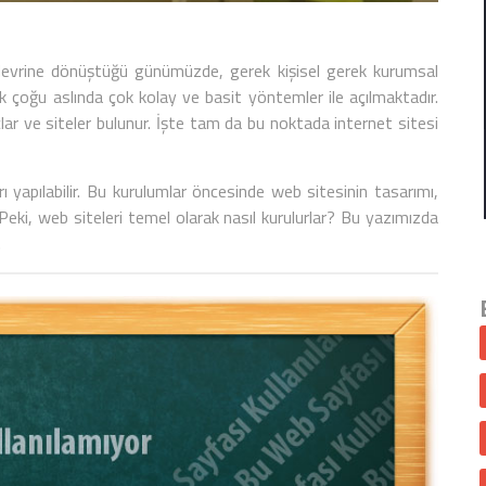
net devrine dönüştüğü günümüzde, gerek kişisel gerek kurumsal
pek çoğu aslında çok kolay ve basit yöntemler ile açılmaktadır.
çlar ve siteler bulunur. İşte tam da bu noktada
internet sitesi
ı yapılabilir. Bu kurulumlar öncesinde web sitesinin tasarımı,
 Peki, web siteleri temel olarak nasıl kurulurlar? Bu yazımızda
.