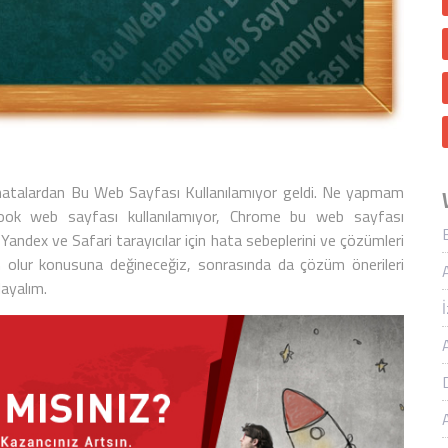
 hatalardan
Bu Web Sayfası Kullanılamıyor
geldi. Ne yapmam
ook web sayfası kullanılamıyor
,
Chrome bu web sayfası
 Yandex ve Safari tarayıcılar için hata sebeplerini ve çözümleri
n olur konusuna değineceğiz, sonrasında da çözüm önerileri
layalım.