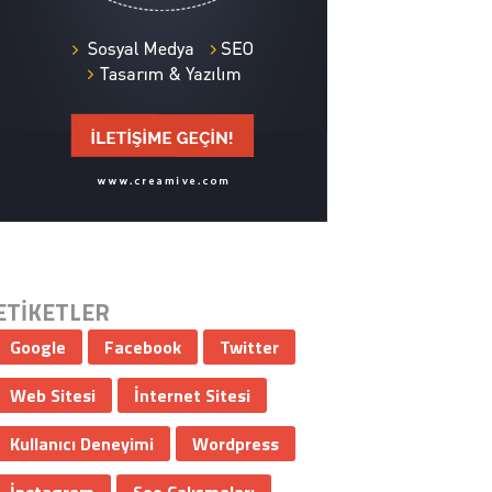
ETİKETLER
Google
Facebook
Twitter
Web Sitesi
İnternet Sitesi
Kullanıcı Deneyimi
Wordpress