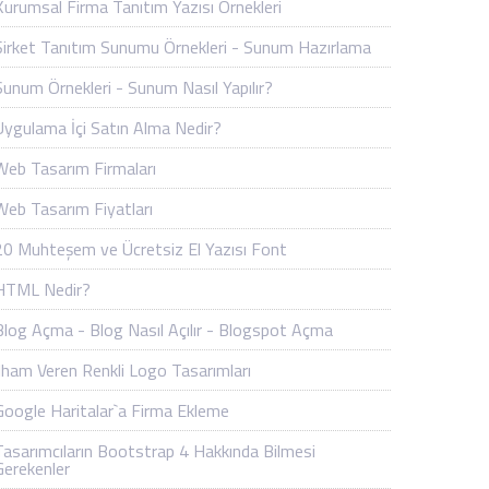
Kurumsal Firma Tanıtım Yazısı Örnekleri
Şirket Tanıtım Sunumu Örnekleri - Sunum Hazırlama
Sunum Örnekleri - Sunum Nasıl Yapılır?
Uygulama İçi Satın Alma Nedir?
Web Tasarım Firmaları
Web Tasarım Fiyatları
20 Muhteşem ve Ücretsiz El Yazısı Font
HTML Nedir?
Blog Açma - Blog Nasıl Açılır - Blogspot Açma
İlham Veren Renkli Logo Tasarımları
Google Haritalar`a Firma Ekleme
Tasarımcıların Bootstrap 4 Hakkında Bilmesi
Gerekenler