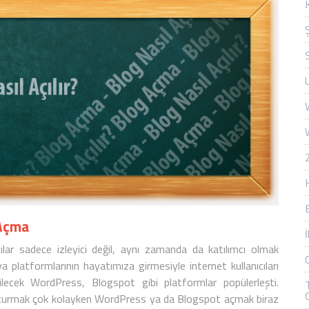
 Açma
ıcılar sadece izleyici değil, aynı zamanda da katılımcı olmak
a platformlarının hayatımıza girmesiyle internet kullanıcıları
bilecek
WordPress
,
Blogspot
gibi platformlar popülerleşti.
uşturmak çok kolayken WordPress ya da Blogspot açmak biraz