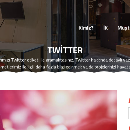
HAKKIMIZDA
İK
MARKALARIMIZ
İŞLE
Kimiz?
İK
Müşte
TWITTER
arımızı
Twitter
etiketi ile aramaktasınız.
Twitter
hakkında detaylı yazıl
zmetlerimiz ile ilgili daha fazla bilgi edinmek ya da projelerinizi haya