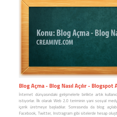
Blog Açma - Blog Nasıl Açılır - Blogspot
İnternet dünyasındaki gelişmelerle birlikte artık kullan
istiyorlar. İlk olarak Web 2.0 teriminin yani sosyal medy
içerik üretmeye başladılar. Sonrasında da blog açıla
Facebook, Twitter, Instragram gibi sitelerde hesap ol