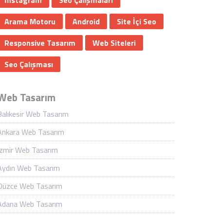
İnstagram
Seo Çalışmaları
Arama Motoru
Android
Site İçi Seo
Responsive Tasarım
Web Siteleri
Seo Çalışması
Web Tasarım
Balıkesir Web Tasarım
Ankara Web Tasarım
İzmir Web Tasarım
Aydın Web Tasarım
Düzce Web Tasarım
Adana Web Tasarım