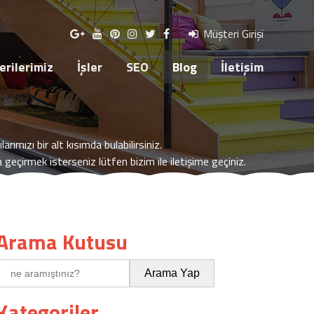
R
SEO
BLOG
İLETİŞİM
Müşteri Girişi
rilerimiz
İşler
SEO
Blog
İletişim
arımızı bir alt kısımda bulabilirsiniz.
ta geçirmek isterseniz lütfen bizim ile iletişime geçiniz.
Arama Kutusu
Kategoriler