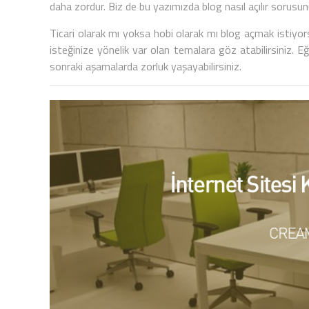
daha zordur. Biz de bu yazımızda
blog nasıl açılır
sorusunu 
Ticari olarak mı yoksa hobi olarak mı blog açmak istiyor
isteğinize yönelik var olan temalara göz atabilirsiniz. E
sonraki aşamalarda zorluk yaşayabilirsiniz.