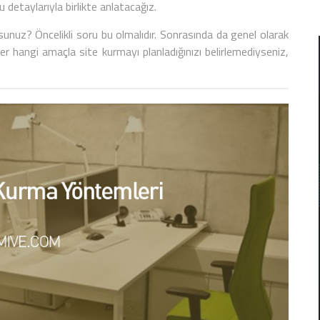
detaylarıyla birlikte anlatacağız.
sunuz? Öncelikli soru bu olmalıdır. Sonrasında da genel olarak
ğer hangi amaçla site kurmayı planladığınızı belirlemediyseniz,