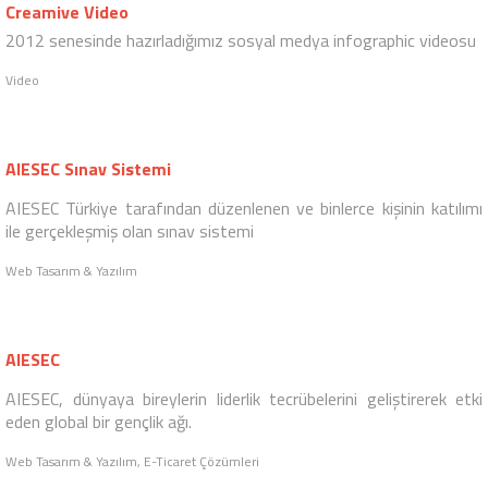
için logo, web tasarım, web yazılım ve e-ticaret yazılım / destek
hizmetleri sağladık.
Sosyal Medya Danışmanlığı, Sosyal Medya Reklamcılığı, Web Tasarım & Yazılım,
Arama Motoru Optimizasyonu, E-Ticaret Çözümleri, Kurumsal Kimlik
inoKampüs Video
2012 senesinde inoKampüs için hazırlamış olduğumuz video
Video
Creamive Video
2012 senesinde hazırladığımız sosyal medya infographic videosu
Video