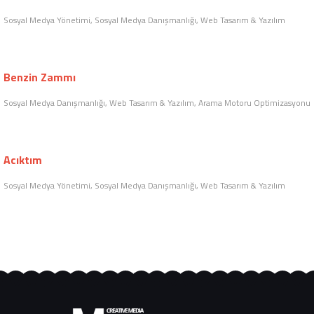
Lezzet-i İzzet
Sosyal Medya Yönetimi, Sosyal Medya Danışmanlığı, Web Tasarım & Yazılım
Hey, Ben Mezun Oluyorum!
Sosyal Medya Yönetimi, Web Tasarım & Yazılım, Arama Motoru Optimizasyonu
Chinesetanbul
Sosyal Medya Yönetimi, Sosyal Medya Danışmanlığı, Web Tasarım & Yazılım
Benzin Zammı
Sosyal Medya Danışmanlığı, Web Tasarım & Yazılım, Arama Motoru Optimizasyonu