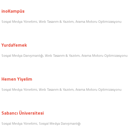
Kullanıcıların GSM, internet bağlantısı, sigorta vb. ücretleri
kıyaslayabilecekleri bir sistem
Web Tasarım & Yazılım, Arama Motoru Optimizasyonu
tarzimon
tarzimon, moda severlere yönelik bir sosyal ağ ve e-ticaret
sistemidir.
Sosyal Medya Yönetimi, Sosyal Medya Danışmanlığı, Sosyal Medya Reklamcılığı,
Sosyal Medya Analizi
inoKampüs
Sosyal Medya Yönetimi, Web Tasarım & Yazılım, Arama Motoru Optimizasyonu