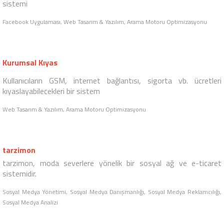
Arama Motoru Optimizasyonu, E-Ticaret Çözümleri
Corendon Airlines
Annem ile uçuyorum Facebook fotoğraf yarışması ile kullanıcılar
anneleri/çocuklarıyla fotoğraflarını paylaştı
Sosyal Medya Reklamcılığı, Facebook Uygulaması, Web Tasarım & Yazılım
Güven Rehberi
E-ticaret siteleri müşterilerinin, işletmeleri değerlendirdiği bir SaaS
sistemi
Facebook Uygulaması, Web Tasarım & Yazılım, Arama Motoru Optimizasyonu
Kurumsal Kıyas