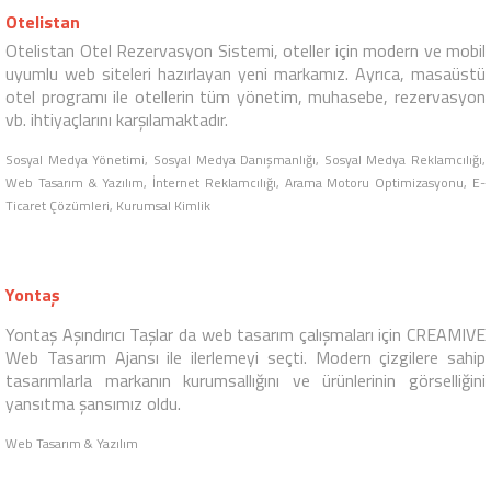
İda Natura Otel
İda Natura Life Style Butik Otel kreatif web tasarım çalışmaları,
SEO ve sosyal medya yönetimi için seçimini CREAMIVE Web
Tasarım Ajansı ile yaptı. Bu sayede otel doluluk oranları ve marka
bilinirliği hızlı bir şekilde arttı.
Sosyal Medya Yönetimi, Sosyal Medya Danışmanlığı, Sosyal Medya Reklamcılığı,
Web Tasarım & Yazılım, İnternet Reklamcılığı, Arama Motoru Optimizasyonu
Otelistan
Otelistan
Otel Rezervasyon Sistemi
, oteller için modern ve mobil
uyumlu web siteleri hazırlayan yeni markamız. Ayrıca, masaüstü
otel programı ile otellerin tüm yönetim, muhasebe, rezervasyon
vb. ihtiyaçlarını karşılamaktadır.
Sosyal Medya Yönetimi, Sosyal Medya Danışmanlığı, Sosyal Medya Reklamcılığı,