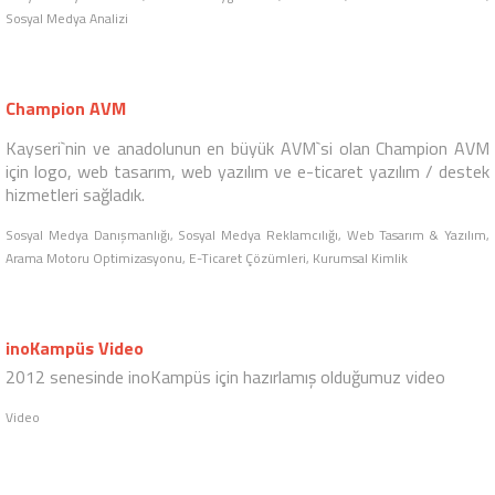
CREAMIVE
Facebook Çekiliş Uygulaması
ile markalarımızın
Facebook`ta istedikleri aksiyonlar eşliğinde hediye çekilişleri
düzenleyebilmelerini sağlıyoruz.
Sosyal Medya Yönetimi, Facebook Uygulaması, Micro Site, Sosyal Medya Analizi
Soru Cevap Uygulaması
CREAMIVE
Facebook Ödüllü Soru Cevap Uygulaması
ile firmanız
için Facebook`ta arzu ettiğiniz şekilde hediye çekilişi ya da
sonucunda ödül dağıtılan soru cevap uygulamaları
düzenleyebilmenizi sağlıyoruz.
Sosyal Medya Yönetimi, Facebook Uygulaması, Micro Site, Web Tasarım & Yazılım,
Sosyal Medya Analizi
Champion AVM
Kayseri`nin ve anadolunun en büyük AVM`si olan
Champion AVM