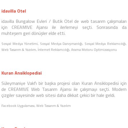
Web Tasarım & Yazılım, İnternet Reklamcılığı, Arama Motoru Optimizasyonu, E-
Ticaret Çözümleri, Kurumsal Kimlik
Yontaş
Yontaş Aşındırıcı Taşlar da web tasarım çalışmaları için CREAMIVE
Web Tasarım Ajansı ile ilerlemeyi seçti. Modern çizgilere sahip
tasarımlarla markanın kurumsallığını ve ürünlerinin görselliğini
yansıtma şansımız oldu.
Web Tasarım & Yazılım
idavilla Otel
idavilla Bungalow Evleri / Butik Otel de web tasarım çalışmaları
için CREAMIVE Ajansı ile ilerlemeyi seçti. Sonrasında da
muhteşem geri dönüşler elde etti.