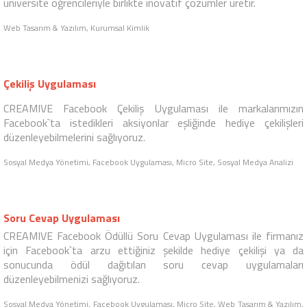
360 DRC MARKETING
360 DRC Marketing eski teknolojilerle çok daha önceden
oluşturdukları internet sitesini yenilemek istediğinde CREAMIVE
Web Tasarım Ajansı`nı seçti.
Web Tasarım & Yazılım
Kurumsal Kimlik
inoKampüs, birbirinden değerli düşüncelerinizi toplayarak firmalara
üniversite öğrencileriyle birlikte inovatif çözümler üretir.
Web Tasarım & Yazılım, Kurumsal Kimlik
Çekiliş Uygulaması