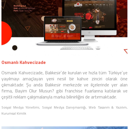
Osmanlı Kahvecizade
Osmanlı Kahvecizade, Balıkesir`de kurulan ve hızla tüm Türkiye`ye
yayılmayı amaçlayan yeni nesil bir kahve zinciri olarak öne
çıkmaktadır. Şu anda Balıkesir merkezde ve ilçelerinde yer alan
firma, Bayim Olur Musun? gibi franchise fuarlarına katılarak ve
çeşitli reklam çalışmalarıyla marka bilinirliğini de artırmaktadır.
Sosyal Medya Yönetimi, Sosyal Medya Danışmanlığı, Web Tasarım & Yazılım,
Kurumsal Kimlik