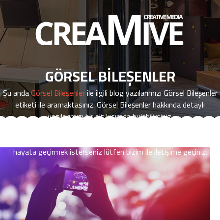
HAKKIMIZDA
İK
GÖRSEL BILEŞENLER
MARKALARIMIZ
Şu anda
Görsel Bileşenler
ile ilgili blog yazılarımızı
Görsel Bileşenler
İŞLER
etiketi ile aramaktasınız.
Görsel Bileşenler
hakkında detaylı
yazılarımızı bir alt kısımda bulabilirsiniz.
SEO
Eğer
Görsel Bileşenler
ile ilgili yeterli yazıya ulaşamazsanız,
hizmetlerimiz ile ilgili daha fazla bilgi edinmek ya da projelerinizi
BLOG
hayata geçirmek isterseniz lütfen bizim ile iletişime geçiniz.
İLETİŞİM