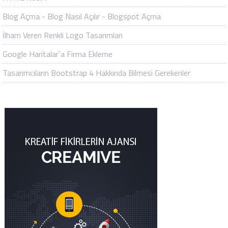
Blog Açma - Blog Nasıl Açılır - Blogspot Açma
İlham Veren Renkli Logo Tasarımları
Google Haritalar`a Firma Ekleme
Tasarımcıların Bootstrap 4 Hakkında Bilmesi Gerekenler