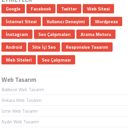
Google
Facebook
Twitter
Web Sitesi
İnternet Sitesi
Kullanıcı Deneyimi
Wordpress
İnstagram
Seo Çalışmaları
Arama Motoru
Android
Site İçi Seo
Responsive Tasarım
Web Siteleri
Seo Çalışması
Web Tasarım
Balıkesir Web Tasarım
Ankara Web Tasarım
İzmir Web Tasarım
Aydın Web Tasarım