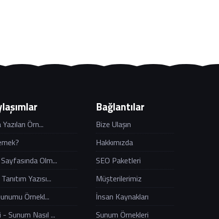
laşımlar
Bağlantılar
Yazıları Örn...
Bize Ulaşın
emek?
Hakkımızda
Sayfasında Olm...
SEO Paketleri
anıtım Yazısı...
Müşterilerimiz
Sunumu Örnekl...
İnsan Kaynakları
 - Sunum Nasıl ...
Sunum Örnekleri