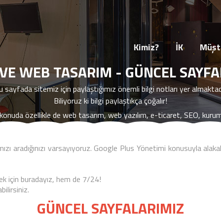
HAKKIMIZDA
İK
MARKALARIMIZ
İŞLE
Kimiz?
İK
Müşte
VE WEB TASARIM - GÜNCEL SAYFA
u sayfada sitemiz için paylaştığımız önemli bilgi notları yer almaktadı
Biliyoruz ki bilgi paylaştıkça çoğalır!
nuda özellikle de web tasarım, web yazılım, e-ticaret, SEO, kurumsa
mızı aradığınızı varsayıyoruz.
Google Plus Yönetimi
konusuyla alakal
mek için buradayız, hem de 7/24!
ilirsiniz.
GÜNCEL SAYFALARIMIZ