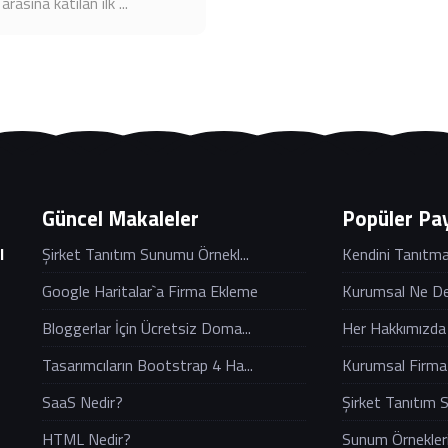
arasına katılan ilk ...
Güncel Makaleler
Popüler Pay
Şirket Tanıtım Sunumu Örnekl...
Kendini Tanıtma 
l
Google Haritalar`a Firma Ekleme
Kurumsal Ne D
Bloggerlar İçin Ücretsiz Doma...
Her Hakkımızda 
Tasarımcıların Bootstrap 4 Ha...
Kurumsal Firma T
SaaS Nedir?
Şirket Tanıtım 
HTML Nedir?
Sunum Örnekleri