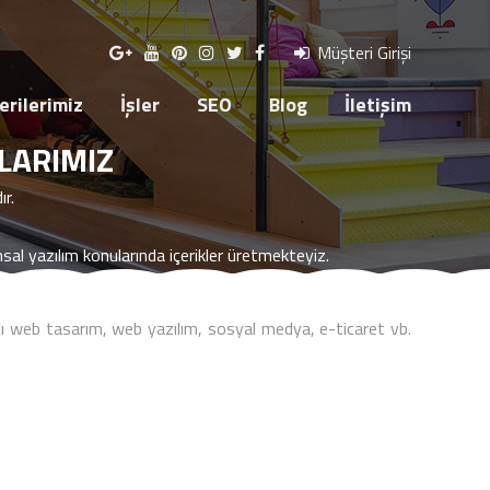
R
SEO
BLOG
İLETİŞİM
Müşteri Girişi
rilerimiz
İşler
SEO
Blog
İletişim
LARIMIZ
r.
l yazılım konularında içerikler üretmekteyiz.
ı web tasarım, web yazılım, sosyal medya, e-ticaret vb.