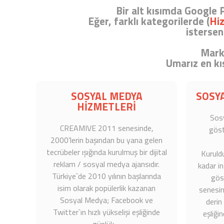
Bir alt kısımda
Google P
Eğer, farklı kategorilerde (
Hi
istersen
Marka
Umarız en kı
SOSYAL MEDYA
SOSY
HİZMETLERİ
Sos
CREAMIVE 2011 senesinde,
göst
2000’lerin başından bu yana gelen
tecrübeler ışığında kurulmuş bir dijital
Kuruld
reklam / sosyal medya ajansıdır.
kadar in
Türkiye`de 2010 yılının başlarında
gös
isim olarak popülerlik kazanan
senesin
Sosyal Medya; Facebook ve
derin
Twitter`ın hızlı yükselişi eşliğinde
eşliği