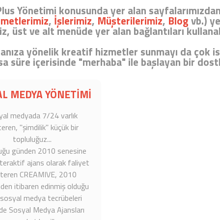
lus Yönetimi
konusunda yer alan sayfalarımızdan 
zmetlerimiz
,
İşlerimiz
,
Müşterilerimiz
,
Blog
vb.) ye
iz, üst ve alt menüde yer alan bağlantıları kullanabi
nıza yönelik kreatif hizmetler sunmayı da çok is
sa süre içerisinde "merhaba" ile başlayan bir dostl
AL MEDYA YÖNETİMİ
yal medyada 7/24 varlık
eren, "şimdilik" küçük bir
topluluğuz...
uğu günden 2010 senesine
teraktif ajans olarak faliyet
teren CREAMIVE, 2010
den itibaren edinmiş olduğu
 sosyal medya tecrübeleri
nde Sosyal Medya Ajansları