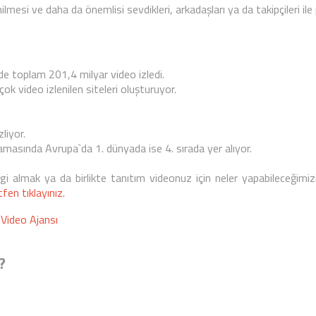
enilmesi ve daha da önemlisi sevdikleri, arkadaşları ya da takipçileri 
de toplam 201,4 milyar video izledi.
ok video izlenilen siteleri oluşturuyor.
liyor.
alamasında Avrupa`da 1. dünyada ise 4. sırada yer alıyor.
gi almak ya da birlikte tanıtım videonuz için neler yapabileceğimiz
en tıklayınız.
|
Video Ajansı
?