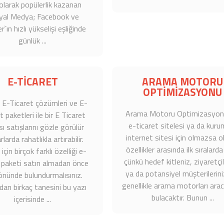
olarak popülerlik kazanan
yal Medya; Facebook ve
`ın hızlı yükselişi eşliğinde
günlük ...
E-TİCARET
ARAMA MOTORU
OPTİMİZASYONU
i
E-Ticaret çözümleri
ve
E-
Arama Motoru Optimizasyon
t paketleri
ile bir
E Ticaret
e-ticaret sitelesi
ya da kuru
ı satışlarını gözle görülür
internet sitesi için olmazsa 
larda rahatlıkla artırabilir.
özellikler arasında ilk sıralarda
çin birçok farklı özelliği
e-
çünkü hedef kitleniz, ziyaretçil
 paketi
satın almadan önce
ya da potansiyel müşterileriniz
nünde bulundurmalısınız.
genellikle arama motorları aracıl
dan birkaç tanesini bu yazı
bulacaktır. Bunun ...
içerisinde ...