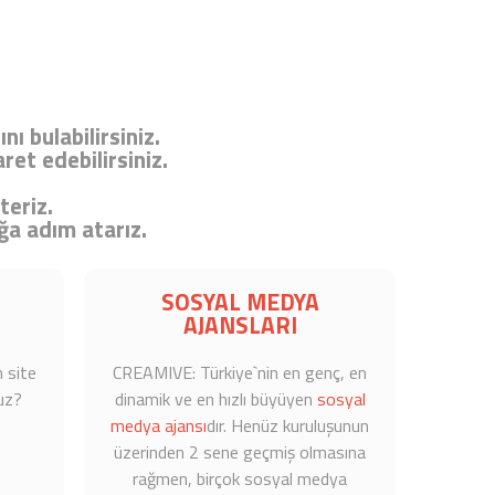
ı bulabilirsiniz.
ret edebilirsiniz.
teriz.
ğa adım atarız.
SOSYAL MEDYA
AJANSLARI
n site
CREAMIVE: Türkiye`nin en genç, en
uz?
dinamik ve en hızlı büyüyen
sosyal
medya ajansı
dır. Henüz kuruluşunun
üzerinden 2 sene geçmiş olmasına
rağmen, birçok
sosyal medya