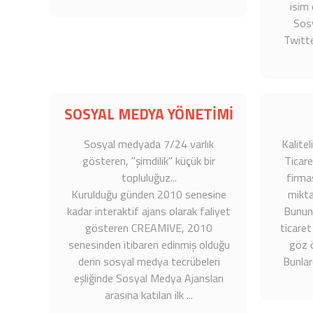
isim 
Sos
Twitter
SOSYAL MEDYA YÖNETİMİ
Sosyal medyada 7/24 varlık
Kalitel
gösteren, "şimdilik" küçük bir
Ticare
topluluğuz...
firmas
Kurulduğu günden 2010 senesine
miktar
kadar interaktif ajans olarak faliyet
Bunun i
gösteren CREAMIVE, 2010
ticaret
senesinden itibaren edinmiş olduğu
göz ö
derin sosyal medya tecrübeleri
Bunlar
eşliğinde Sosyal Medya Ajansları
arasına katılan ilk ...