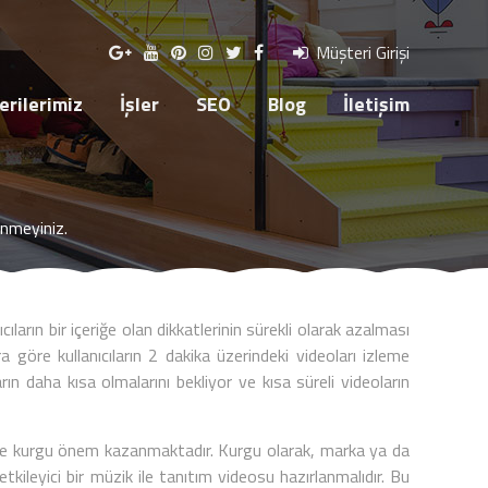
R
SEO
BLOG
İLETİŞİM
Müşteri Girişi
rilerimiz
İşler
SEO
Blog
İletişim
kinmeyiniz.
ıların bir içeriğe olan dikkatlerinin sürekli olarak azalması
 göre kullanıcıların 2 dakika üzerindeki videoları izleme
ın daha kısa olmalarını bekliyor ve kısa süreli videoların
a ise kurgu önem kazanmaktadır. Kurgu olarak, marka ya da
tkileyici bir müzik ile tanıtım videosu hazırlanmalıdır. Bu