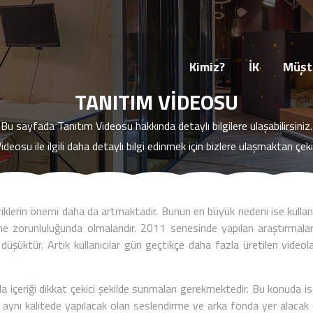
HAKKIMIZDA
İK
MARKALARIMIZ
İŞLE
Kimiz?
İK
Müşte
TANITIM VIDEOSU
Bu sayfada
Tanıtım Videosu
hakkında detaylı bilgilere ulaşabilirsiniz.
Videosu
ile ilgili daha detaylı bilgi edinmek için bizlere ulaşmaktan çe
çeriklerin önemi daha da artmaktadır. Bunun en büyük nedeni ise kullanıc
e zorunluluğunda olmalarıdır. 2011 senesinde yapılan araştırmalara
üşüktür. Artık kullanıcılar gün geçtikçe daha fazla üretilen videolar
zla içeriği dikkat çekici şekilde sunmaları gerekmektedir. Bu konud
n, aynı kalitede yapılacak olan seslendirme ve arka fonda yer alacak e