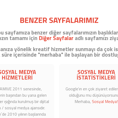
BENZER SAYFALARIMIZ
bu sayfamıza benzer diğer sayfalarımızın başlıkların
ızın tamamı için
Diğer Sayfalar
adlı sayfamızı ziya
nıza yönelik kreatif hizmetler sunmayı da çok is
 süre içerisinde "merhaba" ile başlayan bir dostlu
SOSYAL MEDYA
SOSYAL MEDYA
HİZMETLERİ
İSTATİSTİKLERİ
AMIVE 2011 senesinde,
Google'ın en çok ziyaret edile
erin başından bu yana gelen
olduğunu mu düşünüyorsun
r ışığında kurulmuş bir dijital
Merhaba,
Sosyal Medya!
 / sosyal medya ajansıdır.
e`de 2010 yılının başlarında