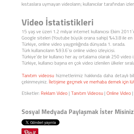
kıstaslara uymayan videoların; kullanıcılar tarafından izl
Video İstatistikleri
15 yaş ve üzeri 1.2 milyar internet kullanıcısı Ekim 2011`
Google siteleri (Youtube büyük orana sahip) %43.8 ile en ç
Türkiye, online video yaygınlığında dünyada 1. sırada.
Türk kullanıcıların %93.6`sı online video izleyicisi.
Türkiye`de bir kullanıcı her ay ortalama olarak 250 video iz
Türkiye, kullanıcı başına en çok video izlenilen ülkeler sır
Tanıtım videosu
hizmetlerimiz hakkında daha detaylı bil
çekinmeyiniz.
İletişime geçmek ve merhaba demek için lütf
Etiketler:
Reklam Video
|
Tanıtım Videosu
|
Online Video
Sosyal Medyada Paylaşmak İster Misiniz