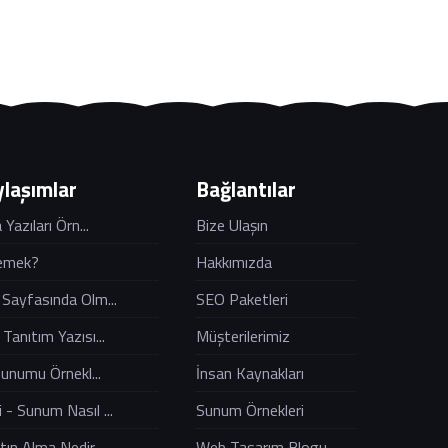
laşımlar
Bağlantılar
Yazıları Örn...
Bize Ulaşın
emek?
Hakkımızda
Sayfasında Olm...
SEO Paketleri
anıtım Yazısı...
Müşterilerimiz
Sunumu Örnekl...
İnsan Kaynakları
 - Sunum Nasıl ...
Sunum Örnekleri
ın Alma Nedir...
Web Tasarım Blogu