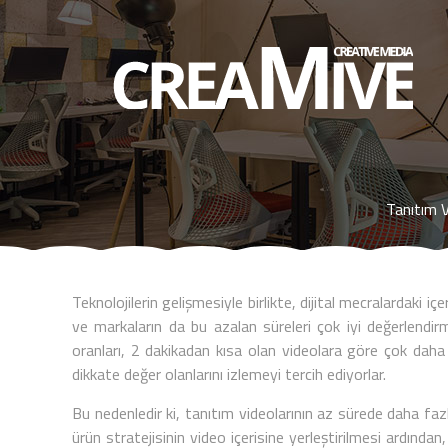
Tanıtım 
Teknolojilerin gelişmesiyle birlikte, dijital mecralardaki i
ve markaların da bu azalan süreleri çok iyi değerlendirm
oranları, 2 dakikadan kısa olan videolara göre çok daha d
dikkate değer olanlarını izlemeyi tercih ediyorlar.
Bu nedenledir ki, tanıtım videolarının az sürede daha fa
ürün stratejisinin video içerisine yerleştirilmesi ardında