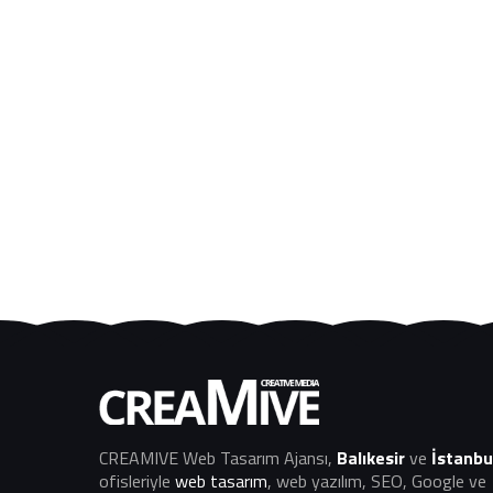
CREAMIVE Web Tasarım Ajansı
,
Balıkesir
ve
İstanbu
ofisleriyle
web tasarım
, web yazılım, SEO, Google ve