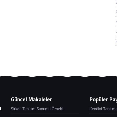
Güncel Makaleler
Popüler Pay
Şirket Tanıtım Sunumu Örnekl...
Kendini Tanıtma 
l