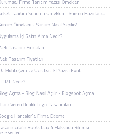
Kurumsal Firma Tanıtım Yazısı Örnekleri
Şirket Tanıtım Sunumu Örnekleri - Sunum Hazırlama
Sunum Örnekleri - Sunum Nasıl Yapılır?
Uygulama İçi Satın Alma Nedir?
Web Tasarım Firmaları
Web Tasarım Fiyatları
20 Muhteşem ve Ücretsiz El Yazısı Font
HTML Nedir?
Blog Açma - Blog Nasıl Açılır - Blogspot Açma
İlham Veren Renkli Logo Tasarımları
Google Haritalar`a Firma Ekleme
Tasarımcıların Bootstrap 4 Hakkında Bilmesi
Gerekenler