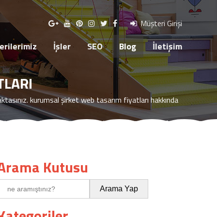
R
SEO
BLOG
İLETİŞİM
Müşteri Girişi
rilerimiz
İşler
SEO
Blog
İletişim
TLARI
aktasınız.
kurumsal şirket web tasarım fiyatları
hakkında
inmek ya da projelerinizi hayata geçirmek isterseniz lütfen
Arama Kutusu
Kategoriler