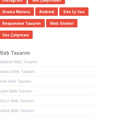
İnstagram
Seo Çalışmaları
Arama Motoru
Android
Site İçi Seo
Responsive Tasarım
Web Siteleri
Seo Çalışması
Web Tasarım
Balıkesir Web Tasarım
Ankara Web Tasarım
İzmir Web Tasarım
Aydın Web Tasarım
Düzce Web Tasarım
Adana Web Tasarım