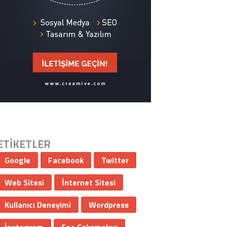
ETİKETLER
Google
Facebook
Twitter
Web Sitesi
İnternet Sitesi
Kullanıcı Deneyimi
Wordpress