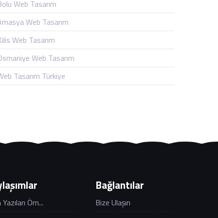
Bolu Web Tasarım
Amasya Web Tasarım
Kilis Web Tasarım
Osmaniye Web Tasarım
Web Tasarım Türkiye
laşımlar
Bağlantılar
Yazıları Örn...
Bize Ulaşın