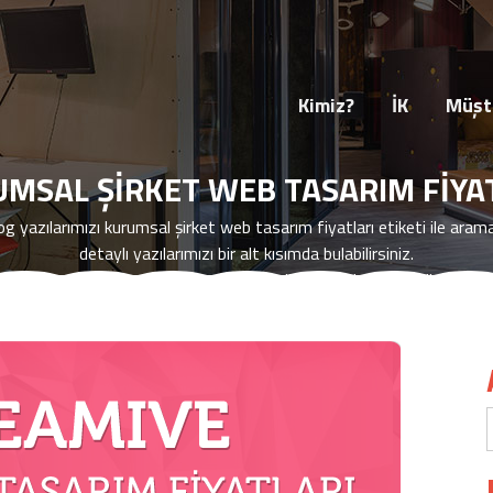
HAKKIMIZDA
İK
MARKALARIMIZ
İŞLE
Kimiz?
İK
Müşte
MSAL ŞIRKET WEB TASARIM FIYA
blog yazılarımızı
kurumsal şirket web tasarım fiyatları
etiketi ile aram
detaylı yazılarımızı bir alt kısımda bulabilirsiniz.
terli yazıya ulaşamazsanız, hizmetlerimiz ile ilgili daha fazla bilgi ed
bizim ile iletişime geçiniz.