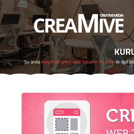
KURU
Şu anda
kurumsal şirket web tasarım fiyatları
ile ilgili 
Eğer
kurumsal şirket web tasarım fiyatları
ile ilgili ye