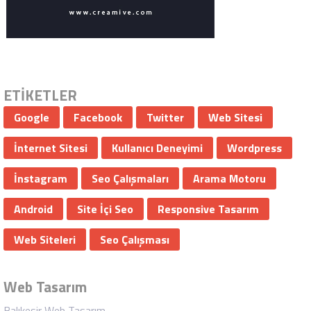
ETİKETLER
Google
Facebook
Twitter
Web Sitesi
İnternet Sitesi
Kullanıcı Deneyimi
Wordpress
İnstagram
Seo Çalışmaları
Arama Motoru
Android
Site İçi Seo
Responsive Tasarım
Web Siteleri
Seo Çalışması
Web Tasarım
Balıkesir Web Tasarım