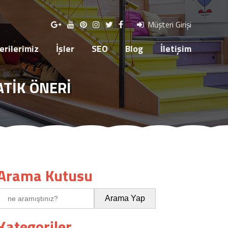
R
SEO
BLOG
İLETİŞİM
Müşteri Girişi
rilerimiz
İşler
SEO
Blog
İletişim
ATIK ÖNERI
Arama Kutusu
Kategoriler