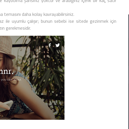
de kaybolma şansınız yoktur ve aradığınız içerik bir kaç satır
ana temasını daha kolay kavrayabilirsiniz.
 ile uyumlu çalışır; bunun sebebi ise sitede gezinmek için
ın gerekmesidir.