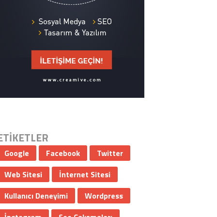
ETİKETLER
Google
Facebook
Twitter
Web Sitesi
İnternet Sitesi
Kullanıcı Deneyimi
Wordpress