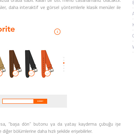
nızda orada sabit kalan bir üst menu tasarlamanız olacaktır.
ler, daha interaktif ve görsel yöntemlerle klasik menüler ile
nsa,
“başa dön” butonu
ya da
yatay kaydırma çubuğu
işe
e diğer bölümlerine daha hızlı şekilde erişebilirler.