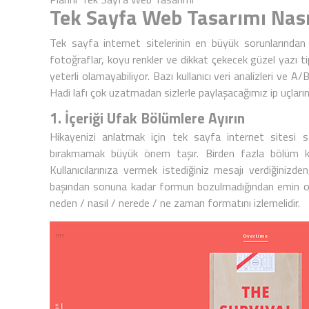
Tek Sayfa Web Tasarımı Nası
Tek sayfa internet siteleri
nin en büyük sorunlarından b
fotoğraflar, koyu renkler ve dikkat çekecek güzel yazı tip
yeterli olamayabiliyor. Bazı kullanıcı veri analizleri ve A/B 
Hadi lafı çok uzatmadan sizlerle paylaşacağımız ip uçları
1. İçeriği Ufak Bölümlere Ayırın
Hikayenizi anlatmak için
tek sayfa internet sitesi
sa
bırakmamak büyük önem taşır. Birden fazla bölüm ku
Kullanıcılarınıza vermek istediğiniz mesajı verdiğinizde
başından sonuna kadar formun bozulmadığından emin olma
neden / nasıl / nerede / ne zaman formatını izlemelidir.