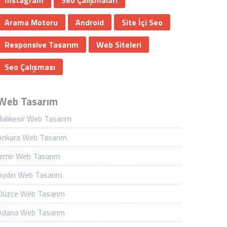
İnstagram
Seo Çalışmaları
Arama Motoru
Android
Site İçi Seo
Responsive Tasarım
Web Siteleri
Seo Çalışması
Web Tasarım
Balıkesir Web Tasarım
Ankara Web Tasarım
İzmir Web Tasarım
Aydın Web Tasarım
Düzce Web Tasarım
Adana Web Tasarım