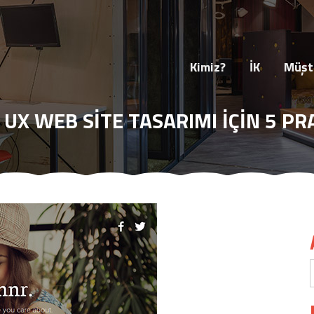
HAKKIMIZDA
İK
MARKALARIMIZ
İŞLE
Kimiz?
İK
Müşte
 UX WEB SITE TASARIMI İÇIN 5 PR