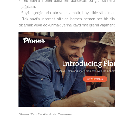
-
Tek Sayfa
siteler daha ileri dönüktür; bu gibi siteler
aşağıdadır.
- Sayfa içeriğe odaklıdır ve düzenlidir; böylelikle sitenin 
-
Tek sayfa internet siteleri
hemen hemen her bir cihaz
tıklamak veya dokunmak yerine kaydırma işlemi yapmanız
Plannr Tek Sayfa Web Tasarımı