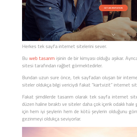
Herkes tek sayfa internet sitelerini sever.
Bu
web tasarım
işinin de bir kimyası olduğu aşikar. Ayrıc
sitesi tarafından rağbet görmektedirler.
Bundan uzun sure önce,
tek sayfa
dan oluşan bir
interne
siteler oldukça bilgi vericiydi fakat
“kartvizit” internet sit
Fakat şimdilerde tasarım olarak
tek sayfa internet site
düzen haline bıraktı ve siteler daha çok içerik odaklı hale g
için hem iyi şeylerin hem de kötü şeylerin olduğunu gö
gezinmeyi oldukça seviyorlar.