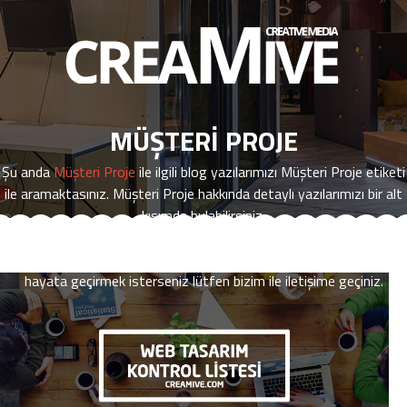
HAKKIMIZDA
İK
MÜŞTERI PROJE
MARKALARIMIZ
Şu anda
Müşteri Proje
ile ilgili blog yazılarımızı
Müşteri Proje
etiketi
İŞLER
ile aramaktasınız.
Müşteri Proje
hakkında detaylı yazılarımızı bir alt
kısımda bulabilirsiniz.
SEO
Eğer
Müşteri Proje
ile ilgili yeterli yazıya ulaşamazsanız,
hizmetlerimiz ile ilgili daha fazla bilgi edinmek ya da projelerinizi
BLOG
hayata geçirmek isterseniz lütfen bizim ile iletişime geçiniz.
İLETİŞİM