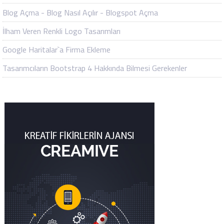
Blog Açma - Blog Nasıl Açılır - Blogspot Açma
İlham Veren Renkli Logo Tasarımları
Google Haritalar`a Firma Ekleme
Tasarımcıların Bootstrap 4 Hakkında Bilmesi Gerekenler