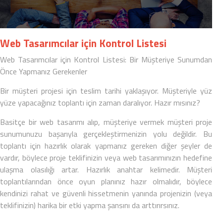
Web Tasarımcılar için Kontrol Listesi
Web Tasarımcılar için Kontrol Listesi: Bir Müşteriye Sunumdan
Önce Yapmanız Gerekenler
Bir müşteri projesi için teslim tarihi yaklaşıyor. Müşteriyle yüz
yüze yapacağınız toplantı için zaman daralıyor. Hazır mısınız?
Basitçe bir web tasarımı alıp, müşteriye vermek
müşteri proje
sunumunuzu
başarıyla gerçekleştirmenizin yolu değildir. Bu
toplantı için hazırlık olarak yapmanız gereken diğer şeyler de
vardır, böylece proje teklifinizin veya web tasarımınızın hedefine
ulaşma olasılığı artar. Hazırlık anahtar kelimedir. Müşteri
toplantılarından önce oyun planınız hazır olmalıdır, böylece
kendinizi rahat ve güvenli hissetmenin yanında projenizin (veya
teklifinizin) harika bir etki yapma şansını da arttırırsınız.