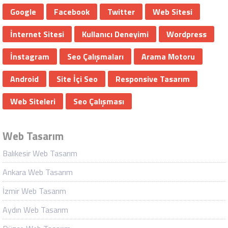
Google
Facebook
Twitter
Web Sitesi
İnternet Sitesi
Kullanıcı Deneyimi
Wordpress
İnstagram
Seo Çalışmaları
Arama Motoru
Android
Site İçi Seo
Responsive Tasarım
Web Siteleri
Seo Çalışması
Web Tasarım
Balıkesir Web Tasarım
Ankara Web Tasarım
İzmir Web Tasarım
Aydın Web Tasarım