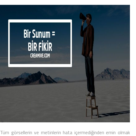
Tüm görsellerin ve metinlerin hata içermediğinden emin olmak