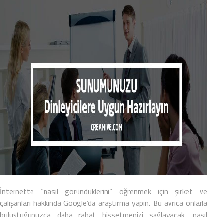
İnternette “nasıl göründüklerini” öğrenmek için şirket ve
çalışanları hakkında Google’da araştırma yapın. Bu ayrıca onlarla
buluştuğunuzda daha rahat hissetmenizi sağlayacak, nasıl