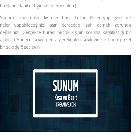
bazılarını dahil ettiğinizden emin olun.)
Sunum konuşmasını kısa ve basit tutun. Neler yaptığınızı ve
neler yapabileceğinizi aşırı derecede izah etmek zorunda
değilsiniz. (Gerçekte burası birçok kişinin sorunla karşılaştığı bir
alandır.) Sadece söylemeniz gerekenleri söyleyin ve bunu güzel
bir şekilde özetleyin.