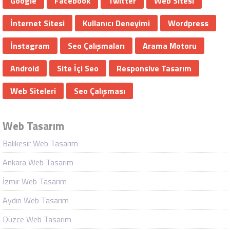
Google
Facebook
Twitter
Web Sitesi
İnternet Sitesi
Kullanıcı Deneyimi
Wordpress
İnstagram
Seo Çalışmaları
Arama Motoru
Android
Site İçi Seo
Responsive Tasarım
Web Siteleri
Seo Çalışması
Web Tasarım
Balıkesir Web Tasarım
Ankara Web Tasarım
İzmir Web Tasarım
Aydın Web Tasarım
Düzce Web Tasarım