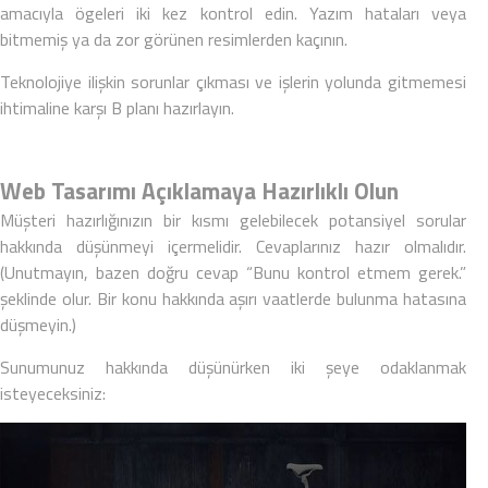
amacıyla ögeleri iki kez kontrol edin. Yazım hataları veya
bitmemiş ya da zor görünen resimlerden kaçının.
Teknolojiye ilişkin sorunlar çıkması ve işlerin yolunda gitmemesi
ihtimaline karşı B planı hazırlayın.
Web Tasarımı Açıklamaya Hazırlıklı Olun
Müşteri hazırlığınızın bir kısmı gelebilecek potansiyel sorular
hakkında düşünmeyi içermelidir.
Cevaplarınız hazır olmalıdır.
(Unutmayın, bazen doğru cevap “Bunu kontrol etmem gerek.”
şeklinde olur. Bir konu hakkında aşırı vaatlerde bulunma hatasına
düşmeyin.)
Sunumunuz hakkında düşünürken iki şeye odaklanmak
isteyeceksiniz: