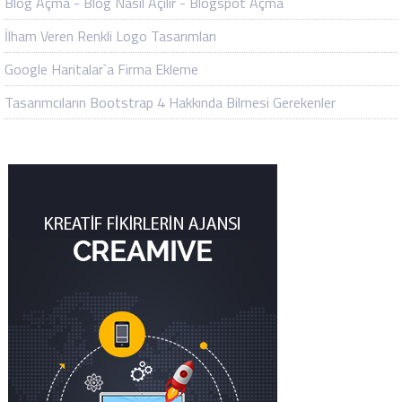
Blog Açma - Blog Nasıl Açılır - Blogspot Açma
İlham Veren Renkli Logo Tasarımları
Google Haritalar`a Firma Ekleme
Tasarımcıların Bootstrap 4 Hakkında Bilmesi Gerekenler