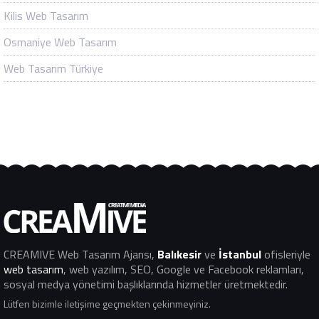
Kilis Web Tasarım
Osmaniye Web Tasarım
Web Tasarım Türkiye
CREAMIVE Web Tasarım Ajansı
,
Balıkesir
ve
İstanbul
ofisleriyle
web tasarım
, web yazılım, SEO, Google ve Facebook reklamları,
sosyal medya yönetimi başlıklarında hizmetler üretmektedir.
Lütfen bizimle iletişime geçmekten çekinmeyiniz.