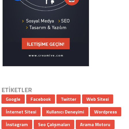
ETİKETLER
Google
Facebook
Twitter
Web Sitesi
İnternet Sitesi
Kullanıcı Deneyimi
Wordpress
İnstagram
Seo Çalışmaları
Arama Motoru