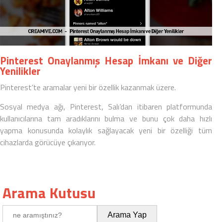
Pinterest Onaylanmış Hesap İmkanı ve Diğer
Yenilikler
Pinterest’te aramalar yeni bir özellik kazanmak üzere.
Sosyal medya
ağı, Pinterest, Salı’dan itibaren platformunda
kullanıcılarına tam aradıklarını bulma ve bunu çok daha hızlı
yapma konusunda kolaylık sağlayacak yeni bir özelliği tüm
cihazlarda görücüye çıkarıyor.
Arama Kutusu