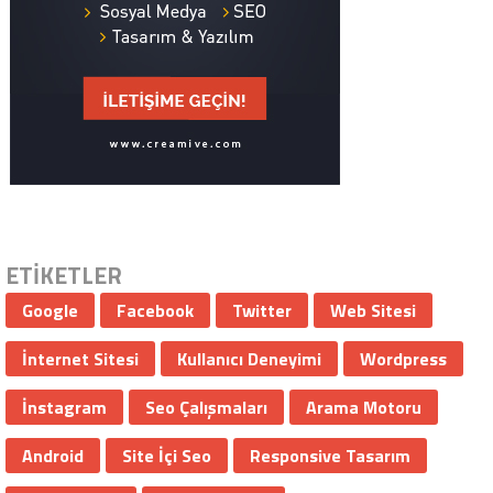
ETİKETLER
Google
Facebook
Twitter
Web Sitesi
İnternet Sitesi
Kullanıcı Deneyimi
Wordpress
İnstagram
Seo Çalışmaları
Arama Motoru
Android
Site İçi Seo
Responsive Tasarım