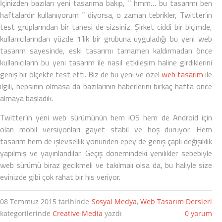
İçinizden bazıları yeni tasarıma bakıp, ‘’ hmm… bu tasarımı ben
haftalardır kullanıyorum ‘’ diyorsa, o zaman tebrikler, Twitter’ın
test gruplarından bir tanesi de sizsiniz. Şirket ciddi bir biçimde,
kullanıcılarından yüzde 1’lik bir grubuna uyguladığı bu yeni
web
tasarım
sayesinde, eski tasarımı tamamen kaldırmadan önce
kullanıcıların bu yeni tasarım ile nasıl etkileşim haline girdiklerini
geniş bir ölçekte test etti. Biz de bu yeni ve özel
web tasarım
ile
ilgili, hepsinin olmasa da bazılarının haberlerini birkaç hafta önce
almaya başladık.
Twitter’ın yeni web sürümünün hem iOS hem de
Android
için
olan mobil versiyonları gayet stabil ve hoş duruyor. Hem
tasarım hem de işlevsellik yönünden epey de geniş çaplı değişiklik
yapılmış ve yayınlandılar. Geçiş dönemindeki yenilikler sebebiyle
web sürümü biraz gecikmeli ve takılmalı olsa da, bu haliyle size
evinizde gibi çok rahat bir his veriyor.
08 Temmuz 2015
tarihinde
Sosyal Medya
,
Web Tasarım Dersleri
kategorilerinde
Creative Media
yazdı
0 yorum