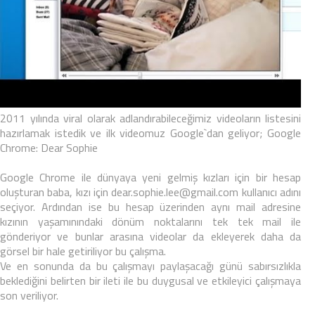
2011 yılında viral olarak adlandırabileceğimiz videoların listesini
hazırlamak istedik ve ilk videomuz Google`dan geliyor;
Google
Chrome: Dear Sophie
Google Chrome
ile dünyaya yeni gelmiş kızları için bir hesap
oluşturan baba, kızı için
dear.sophie.lee@gmail.com
kullanıcı adını
seçiyor. Ardından ise bu hesap üzerinden aynı mail adresine
kızının yaşamınındaki dönüm noktalarını tek tek mail ile
gönderiyor ve bunlar arasına videolar da ekleyerek daha da
görsel bir hale getiriliyor bu çalışma.
Ve en sonunda da bu çalışmayı paylaşacağı günü sabırsızlıkla
beklediğini belirten bir ileti ile bu duygusal ve etkileyici çalışmaya
son veriliyor.