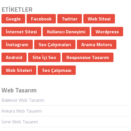
ETİKETLER
Google
Facebook
Twitter
Web Sitesi
İnternet Sitesi
Kullanıcı Deneyimi
Wordpress
İnstagram
Seo Çalışmaları
Arama Motoru
Android
Site İçi Seo
Responsive Tasarım
Web Siteleri
Seo Çalışması
Web Tasarım
Balıkesir Web Tasarım
Ankara Web Tasarım
İzmir Web Tasarım