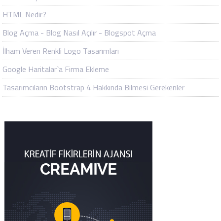
HTML Nedir?
Blog Açma - Blog Nasıl Açılır - Blogspot Açma
İlham Veren Renkli Logo Tasarımları
Google Haritalar`a Firma Ekleme
Tasarımcıların Bootstrap 4 Hakkında Bilmesi Gerekenler