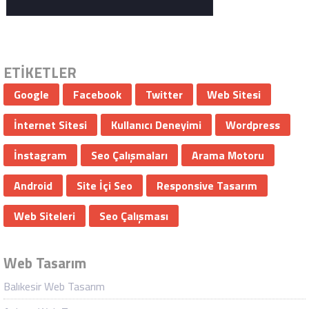
ETİKETLER
Google
Facebook
Twitter
Web Sitesi
İnternet Sitesi
Kullanıcı Deneyimi
Wordpress
İnstagram
Seo Çalışmaları
Arama Motoru
Android
Site İçi Seo
Responsive Tasarım
Web Siteleri
Seo Çalışması
Web Tasarım
Balıkesir Web Tasarım