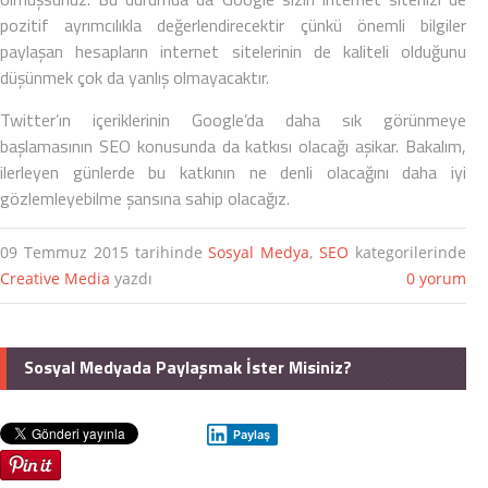
pozitif ayrımcılıkla değerlendirecektir çünkü önemli bilgiler
paylaşan hesapların internet sitelerinin de kaliteli olduğunu
düşünmek çok da yanlış olmayacaktır.
Twitter’ın içeriklerinin Google’da daha sık görünmeye
başlamasının
SEO
konusunda da katkısı olacağı aşikar. Bakalım,
ilerleyen günlerde bu katkının ne denli olacağını daha iyi
gözlemleyebilme şansına sahip olacağız.
09 Temmuz 2015
tarihinde
Sosyal Medya
,
SEO
kategorilerinde
Creative Media
yazdı
0 yorum
Sosyal Medyada Paylaşmak İster Misiniz?
Paylaş