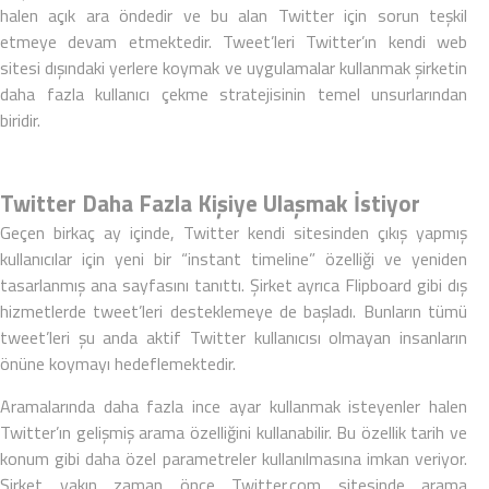
halen açık ara öndedir ve bu alan Twitter için sorun teşkil
etmeye devam etmektedir. Tweet’leri Twitter’ın kendi web
sitesi dışındaki yerlere koymak ve uygulamalar kullanmak şirketin
daha fazla kullanıcı çekme stratejisinin temel unsurlarından
biridir.
Twitter Daha Fazla Kişiye Ulaşmak İstiyor
Geçen birkaç ay içinde, Twitter kendi sitesinden çıkış yapmış
kullanıcılar için yeni bir “instant timeline” özelliği ve yeniden
tasarlanmış ana sayfasını tanıttı. Şirket ayrıca Flipboard gibi dış
hizmetlerde tweet’leri desteklemeye de başladı. Bunların tümü
tweet’leri şu anda aktif
Twitter kullanıcısı
olmayan insanların
önüne koymayı hedeflemektedir.
Aramalarında daha fazla ince ayar kullanmak isteyenler halen
Twitter’ın
gelişmiş arama
özelliğini kullanabilir. Bu özellik tarih ve
konum gibi daha özel parametreler kullanılmasına imkan veriyor.
Şirket yakın zaman önce Twitter.com sitesinde arama