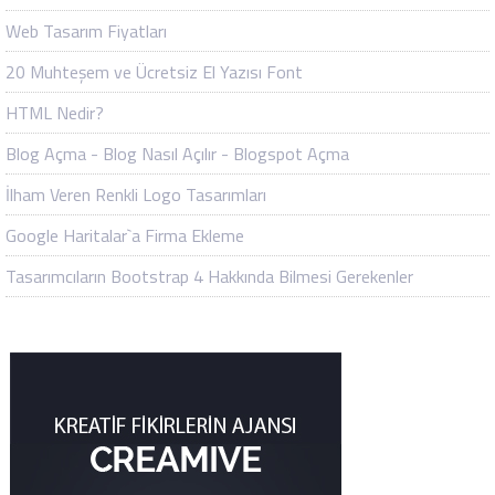
Web Tasarım Fiyatları
20 Muhteşem ve Ücretsiz El Yazısı Font
HTML Nedir?
Blog Açma - Blog Nasıl Açılır - Blogspot Açma
İlham Veren Renkli Logo Tasarımları
Google Haritalar`a Firma Ekleme
Tasarımcıların Bootstrap 4 Hakkında Bilmesi Gerekenler