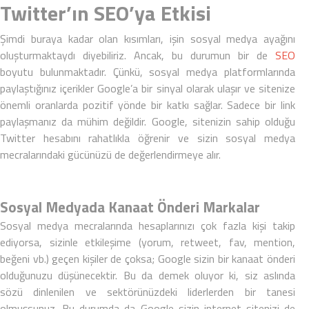
Twitter’ın SEO’ya Etkisi
Şimdi buraya kadar olan kısımları, işin
sosyal medya
ayağını
oluşturmaktaydı diyebiliriz. Ancak, bu durumun bir de
SEO
boyutu bulunmaktadır. Çünkü, sosyal medya platformlarında
paylaştığınız içerikler Google’a bir sinyal olarak ulaşır ve sitenize
önemli oranlarda pozitif yönde bir katkı sağlar. Sadece bir link
paylaşmanız da mühim değildir. Google, sitenizin sahip olduğu
Twitter hesabını rahatlıkla öğrenir ve sizin sosyal medya
mecralarındaki gücünüzü de değerlendirmeye alır.
Sosyal Medyada Kanaat Önderi Markalar
Sosyal medya mecralarında hesaplarınızı çok fazla kişi takip
ediyorsa, sizinle etkileşime (yorum, retweet, fav, mention,
beğeni vb.) geçen kişiler de çoksa; Google sizin bir kanaat önderi
olduğunuzu düşünecektir. Bu da demek oluyor ki, siz aslında
sözü dinlenilen ve sektörünüzdeki liderlerden bir tanesi
olmuşsunuz. Bu durumda da Google sizin internet sitenizi de